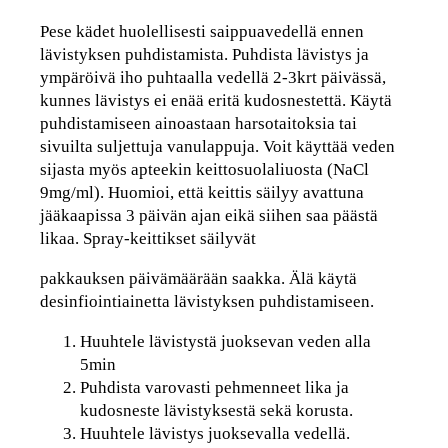
Pese kädet huolellisesti saippuavedellä ennen
lävistyksen puhdistamista. Puhdista lävistys ja
ympäröivä iho puhtaalla vedellä 2-3krt päivässä,
kunnes lävistys ei enää eritä kudosnestettä. Käytä
puhdistamiseen ainoastaan harsotaitoksia tai
sivuilta suljettuja vanulappuja. Voit käyttää veden
sijasta myös apteekin keittosuolaliuosta (NaCl
9mg/ml). Huomioi, että keittis säilyy avattuna
jääkaapissa 3 päivän ajan eikä siihen saa päästä
likaa. Spray-keittikset säilyvät
pakkauksen päivämäärään saakka. Älä käytä
desinfiointiainetta lävistyksen puhdistamiseen.
Huuhtele lävistystä juoksevan veden alla
5min
Puhdista varovasti pehmenneet lika ja
kudosneste lävistyksestä sekä korusta.
Huuhtele lävistys juoksevalla vedellä.