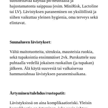
suositeltavaa käyttää ph-neutraalia ja
hajustamatonta saippuaa (esim. MiniRisk, Lactoline
tai LV). Lävistyksen paraneminen on yksilöllistä ja
siihen vaikuttaa yleinen hygienia, oma terveys sekä
elintavat.
Suunalueen lävistykset
:
Vältä maitotuotteita, sitruksia, mausteisia ruokia,
sekä tupakointia ensimmäiset 2vk. Purskuttele suu
puhtaalla vedellä jokaisen ruokailun (ja tupakan)
jälkeen. Älä käytä suuvesiä tai valkaisevaa
hammastahnaa lävistyksen paranemisaikana.
Ärtyminen/tulehdus/rustopatit:
Lävistyksissä on aina komplikaatioriski. Yleisin