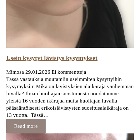
Usein kysytyt lävistys kysymykset
Mimosa
29.01.2026
Ei kommentteja
Tässä vastauksia muutamiin useimmiten kysyttyihin
kysymyksiin Mikä on lävistyksien alaikäraja vanhemman
luvalla? Ilman huoltajan suostumusta noudatamme
yleistä 16 vuoden ikärajaa mutta huoltajan luvalla
pääsääntöisesti erikoislävistysten suositusalaikäraja on
13 vuotta. Tässä…
Read more