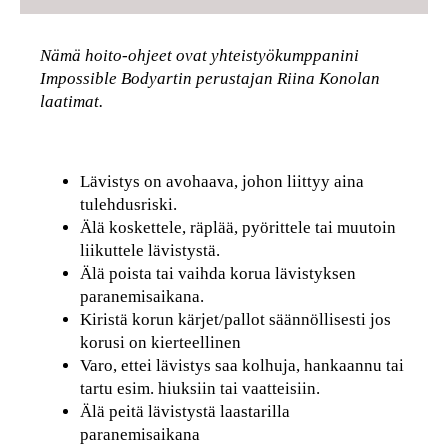
Nämä hoito-ohjeet ovat yhteistyökumppanini
Impossible Bodyartin perustajan Riina Konolan
laatimat.
Lävistys on avohaava, johon liittyy aina
tulehdusriski.
Älä koskettele, räplää, pyörittele tai muutoin
liikuttele lävistystä.
Älä poista tai vaihda korua lävistyksen
paranemisaikana.
Kiristä korun kärjet/pallot säännöllisesti jos
korusi on kierteellinen
Varo, ettei lävistys saa kolhuja, hankaannu tai
tartu esim. hiuksiin tai vaatteisiin.
Älä peitä lävistystä laastarilla
paranemisaikana