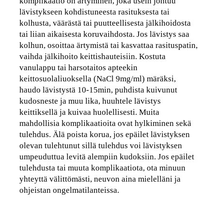
komplikaatio on ärtyminen, joka usein johtuu
lävistykseen kohdistuneesta rasituksesta tai
kolhusta, väärästä tai puutteellisesta jälkihoidosta
tai liian aikaisesta koruvaihdosta. Jos lävistys saa
kolhun, osoittaa ärtymistä tai kasvattaa rasituspatin,
vaihda jälkihoito keittishauteisiin. Kostuta
vanulappu tai harsotaitos apteekin
keittosuolaliuoksella (NaCl 9mg/ml) märäksi,
haudo lävistystä 10-15min, puhdista kuivunut
kudosneste ja muu lika, huuhtele lävistys
keittiksellä ja kuivaa huolellisesti. Muita
mahdollisia komplikaatioita ovat hylkiminen sekä
tulehdus. Älä poista korua, jos epäilet lävistyksen
olevan tulehtunut sillä tulehdus voi lävistyksen
umpeuduttua levitä alempiin kudoksiin. Jos epäilet
tulehdusta tai muuta komplikaatiota, ota minuun
yhteyttä välittömästi, neuvon aina mielelläni ja
ohjeistan ongelmatilanteissa.