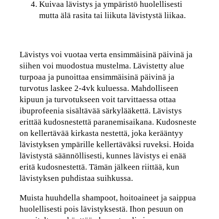
Kuivaa lävistys ja ympäristö huolellisesti
mutta älä rasita tai liikuta lävistystä liikaa.
Lävistys voi vuotaa verta ensimmäisinä päivinä ja
siihen voi muodostua mustelma. Lävistetty alue
turpoaa ja punoittaa ensimmäisinä päivinä ja
turvotus laskee 2-4vk kuluessa. Mahdolliseen
kipuun ja turvotukseen voit tarvittaessa ottaa
ibuprofeenia sisältävää särkylääkettä. Lävistys
erittää kudosnestettä paranemisaikana. Kudosneste
on kellertävää kirkasta nestettä, joka kerääntyy
lävistyksen ympärille kellertäväksi ruveksi. Hoida
lävistystä säännöllisesti, kunnes lävistys ei enää
eritä kudosnestettä. Tämän jälkeen riittää, kun
lävistyksen puhdistaa suihkussa.
Muista huuhdella shampoot, hoitoaineet ja saippua
huolellisesti pois lävistyksestä. Ihon pesuun on