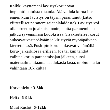
Kaikki käyttämäni lävistyskorut ovat
implanttilaatuista titaania. Älä vaihda korua itse
ennen kuin lävistys on täysin parantunut (katso
viitteelliset paranemisajat alalaidasta). Lävistys voi
olla oireeton jo aikaisemmin, mutta paraneminen
jatkuu syvemmissä kudoksissa. Sisäkierteiset korut
aukeavat vastapäivään ja kiristyvät myötäpäivään
kierrettäessä. Push-pin korut aukeavat vetämällä
koru- ja kärkiosaa erilleen. Jos tai kun tahdot
vaihtaa korun paranemisajan jälkeen, suosi
materiaalina titaania, laadukasta lasia, niobiumia tai
vähintään 18k kultaa.
Korvanlehti:
3-5kk
Helix:
6-9kk
Muut Rustot:
6-12kk